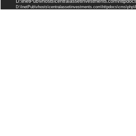
D:\InetPub\vhosts\centralassetinvestments.com\httpdocs\i
D:\InetPub\vhosts\centralassetinvestments.com\httpdocs\cms\php