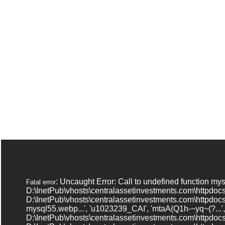
: Uncaught Error: Call to undefined function my
Fatal error
D:\InetPub\vhosts\centralassetinvestments.com\httpdo
D:\InetPub\vhosts\centralassetinvestments.com\httpd
mysql55.webp...', 'u1023239_CAI', 'mtaA(Q1h-~yq~(?...',
D:\InetPub\vhosts\centralassetinvestments.com\httpdoc