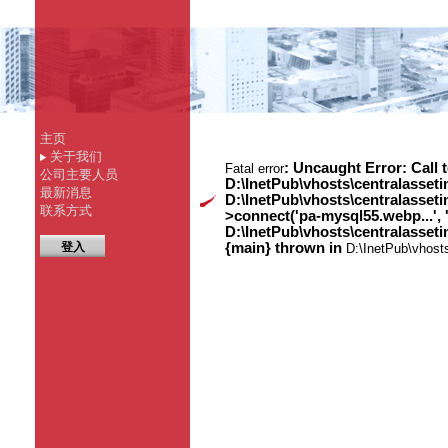
主页
关于我们
: Uncaught Error: Call 
Fatal error
公司主要人员
D:\InetPub\vhosts\centralasset
最新消息
D:\InetPub\vhosts\centralasse
联系方式
>connect('pa-mysql55.webp...', 
D:\InetPub\vhosts\centralasset
登入
{main} thrown in
D:\InetPub\vhost