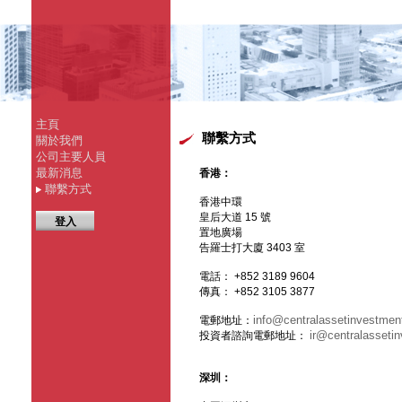
主頁
聯繫方式
關於我們
公司主要人員
最新消息
香港：
聯繫方式
香港中環
皇后大道 15 號
登入
置地廣場
告羅士打大廈 3403 室
電話： +852 3189 9604
傳真： +852 3105 3877
info@centralassetinvestme
電郵地址：
ir@centralasseti
投資者諮詢電郵地址：
深圳：