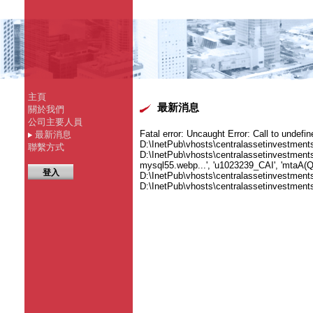
主頁
最新消息
關於我們
公司主要人員
Fatal error
: Uncaught Error: Call to undefi
最新消息
D:\InetPub\vhosts\centralassetinvestmen
聯繫方式
D:\InetPub\vhosts\centralassetinvestmen
mysql55.webp...', 'u1023239_CAI', 'mtaA(Q1
登入
D:\InetPub\vhosts\centralassetinvestment
D:\InetPub\vhosts\centralassetinvestme